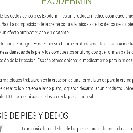
EXODERMIN
 de los dedos de los pies Exodermin es un producto médico cosmético úni
 uñas. La composición de la crema contra la micosis de los dedos de los p
e un efecto antibacteriano e hidratante.
todo tipo de hongos Exodermin se absorbe profundamente en la capa media d
s áreas dañadas de la piel y los compuestos antifúngicos que forman parte 
ación de la infección. España ofrece ordenar el medicamento para la micos
ermatólogos trabajaron en la creación de una fórmula única para la crema 
e desarrollo y prueba a largo plazo, lograron desarrollar un producto univ
de 10 tipos de micosis de los pies y la placa ungueal.
IS DE PIES Y DEDOS.
La micosis de los dedos de los pies es una enfermedad caus