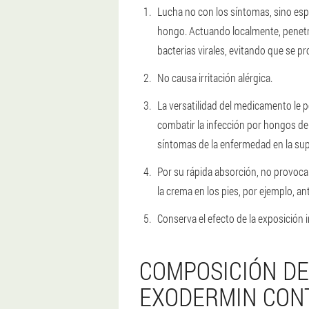
Lucha no con los síntomas, sino espe
hongo. Actuando localmente, penetra
bacterias virales, evitando que se p
No causa irritación alérgica.
La versatilidad del medicamento le pe
combatir la infección por hongos dent
síntomas de la enfermedad en la super
Por su rápida absorción, no provoca 
la crema en los pies, por ejemplo, ant
Conserva el efecto de la exposición
COMPOSICIÓN DE
EXODERMIN CON