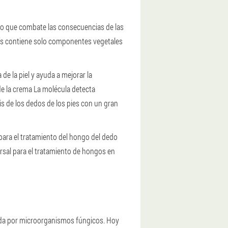
co que combate las consecuencias de las
ies contiene solo componentes vegetales
e la piel y ayuda a mejorar la
de la crema La molécula detecta
is de los dedos de los pies con un gran
para el tratamiento del hongo del dedo
ersal para el tratamiento de hongos en
ada por microorganismos fúngicos. Hoy