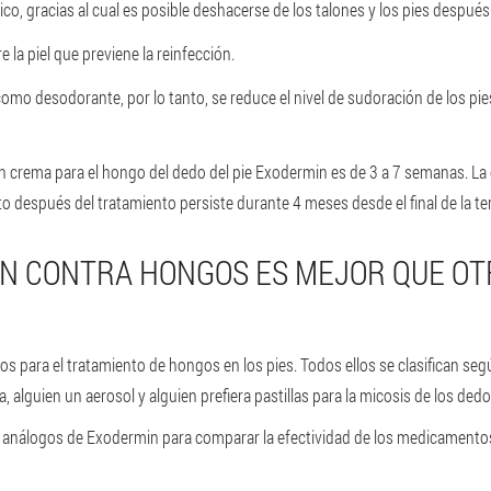
ático, gracias al cual es posible deshacerse de los talones y los pies despué
la piel que previene la reinfección.
como desodorante, por lo tanto, se reduce el nivel de sudoración de los p
n crema para el hongo del dedo del pie Exodermin es de 3 a 7 semanas. La ef
to después del tratamiento persiste durante 4 meses desde el final de la te
N CONTRA HONGOS ES MEJOR QUE OT
 para el tratamiento de hongos en los pies. Todos ellos se clasifican seg
lguien un aerosol y alguien prefiera pastillas para la micosis de los dedos
análogos de Exodermin para comparar la efectividad de los medicamento