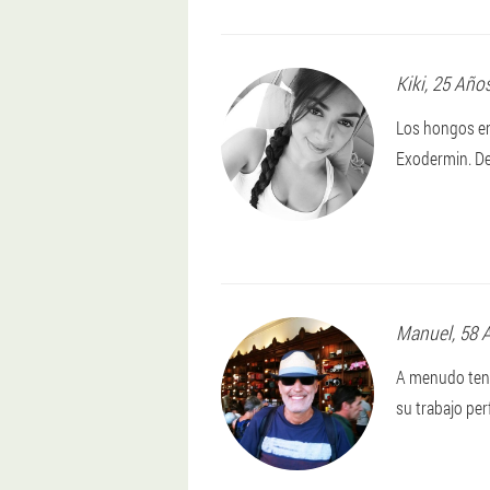
Kiki
, 25 Año
Los hongos en
Exodermin. De
Manuel
, 58 
A menudo teng
su trabajo per