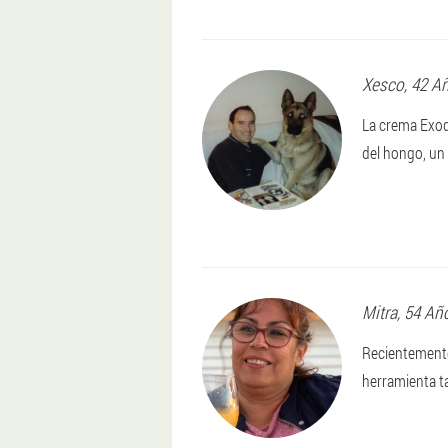
Xesco
, 42 A
La crema Exod
del hongo, un
Mitra
, 54 Añ
Recientemente
herramienta t