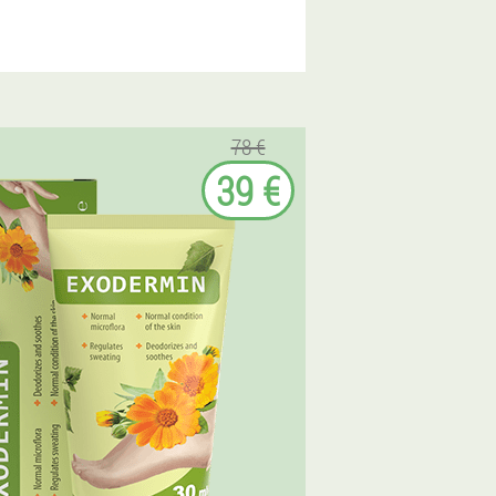
78 €
39 €