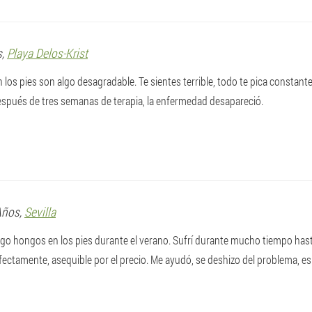
s,
Playa Delos-Krist
 los pies son algo desagradable. Te sientes terrible, todo te pica consta
spués de tres semanas de terapia, la enfermedad desapareció.
Años,
Sevilla
o hongos en los pies durante el verano. Sufrí durante mucho tiempo has
fectamente, asequible por el precio. Me ayudó, se deshizo del problema, e