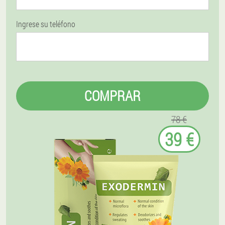
Ingrese su teléfono
COMPRAR
78 €
39 €